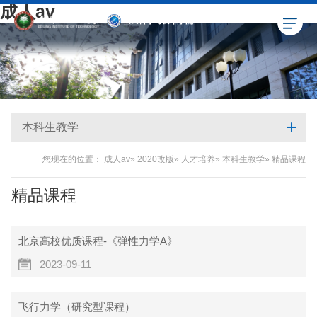
成人av
本科生教学
您现在的位置：
成人av
»
2020改版
»
人才培养
»
本科生教学
» 精品课程
精品课程
北京高校优质课程-《弹性力学A》
2023-09-11
飞行力学（研究型课程）